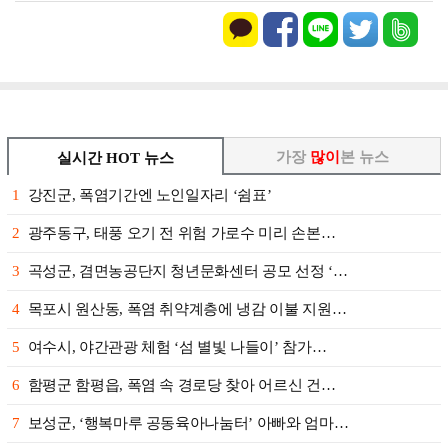
가장
많이
본 뉴스
실시간 HOT 뉴스
1
강진군, 폭염기간엔 노인일자리 ‘쉼표’
2
광주동구, 태풍 오기 전 위험 가로수 미리 손본…
3
곡성군, 겸면농공단지 청년문화센터 공모 선정 ‘…
4
목포시 원산동, 폭염 취약계층에 냉감 이불 지원…
5
여수시, 야간관광 체험 ‘섬 별빛 나들이’ 참가…
6
함평군 함평읍, 폭염 속 경로당 찾아 어르신 건…
7
보성군, ‘행복마루 공동육아나눔터’ 아빠와 엄마…