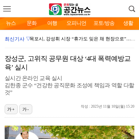
뉴스
문화
여행
오피니언
포토/방송
생활
최신기사 ▽
목포시, 강성휘 시장 “휴가도 잊은 채 현장으로”…폭염…
장흥군, 폭염·가뭄 피해 대응 긴급 대책회의 개최
장성군, 고위직 공무원 대상 ‘4대 폭력예방교
장성군, 하천구역 불법점용 원상복구 추진
육’ 실시
광주동구, 태풍 오기 전 위험 가로수 미리 손본다
실시간 온라인 교육 실시
김한종 군수 “건강한 공직문화 조성에 책임과 역할 다할
영광군, ‘2026 전국 꿈나무 테니스 영광대회’ 개최…
것”
광주북구, ‘이달의 가게’ 실효성 제고 위한 만족도 조…
작성 : 2025년 11월 10일(월) 15:20
광주서구, 폭염 극복 얼음생수 10만병 무료 제공
가+
가-
보성군, ‘행복마루 공동육아나눔터’ 아빠와 엄마가 함께…
곡성군, 겸면농공단지 청년문화센터 공모 선정 ‘총력’