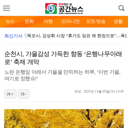
뉴스
문화
여행
오피니언
포토/방송
생활
최신기사 ▽
목포시, 강성휘 시장 “휴가도 잊은 채 현장으로”…폭
장흥군, 폭염·가뭄 피해 대응 긴급 대책회의 개최
순천시, 가을감성 가득한 향동 ‘은행나무아래
장성군, 하천구역 불법점용 원상복구 추진
로’ 축제 개막
함평군 함평읍, 폭염 속 경로당 찾아 어르신 건강·안
노란 은행잎 아래서 가을을 만끽하는 하루, ‘이번 가을,
여기로 정했슈!’
보성군, ‘행복마루 공동육아나눔터’ 아빠와 엄마가 
작성 : 2025년 11월 05일(수) 13:45
가+
가-
신안군, 가뭄 대응 ‘총력’…농업용수 확보 및 피해 예
영암군, 우원식 전 국회의장 ‘민주주의 너머의 민주
무안군, 늘봄학교 통해 교육·돌봄·치유 잇는다