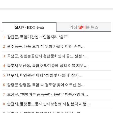
가장
많이
본 뉴스
실시간 HOT 뉴스
1
강진군, 폭염기간엔 노인일자리 ‘쉼표’
2
광주동구, 태풍 오기 전 위험 가로수 미리 손본…
3
곡성군, 겸면농공단지 청년문화센터 공모 선정 ‘…
4
목포시 원산동, 폭염 취약계층에 냉감 이불 지원…
5
여수시, 야간관광 체험 ‘섬 별빛 나들이’ 참가…
6
함평군 함평읍, 폭염 속 경로당 찾아 어르신 건…
7
보성군, ‘행복마루 공동육아나눔터’ 아빠와 엄마…
8
순천시, 플랫폼노동자 산재보험료 지원 본격 시행…